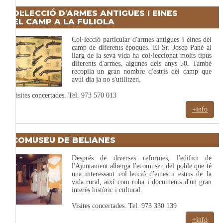
COL·LECCIÓ D'ARMES ANTIGUES I EINES
DEL CAMP A LA FULIOLA
Col·lecció particular d'armes antigues i eines del
camp de diferents èpoques. El Sr. Josep Pané al
llarg de la seva vida ha col·leccionat molts tipus
diferents d'armes, algunes dels anys 50. També
recopila un gran nombre d'estris del camp que
avui dia ja no s'utilitzen.
Visites concertades. Tel. 973 570 013
+info
ECOMUSEU DE BELIANES
Després de diverses reformes, l'edifici de
l'Ajuntament alberga l'ecomuseu del poble que té
una interessant col·lecció d'eines i estris de la
vida rural, així com roba i documents d'un gran
interès històric i cultural.
Visites concertades. Tel. 973 330 139
+info