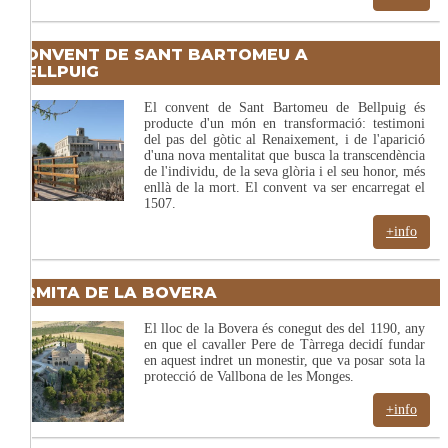
CONVENT DE SANT BARTOMEU A
BELLPUIG
El convent de Sant Bartomeu de Bellpuig és
producte d'un món en transformació: testimoni
del pas del gòtic al Renaixement, i de l'aparició
d'una nova mentalitat que busca la transcendència
de l'individu, de la seva glòria i el seu honor, més
enllà de la mort. El convent va ser encarregat el
1507.
+info
ERMITA DE LA BOVERA
El lloc de la Bovera és conegut des del 1190, any
en que el cavaller Pere de Tàrrega decidí fundar
en aquest indret un monestir, que va posar sota la
protecció de Vallbona de les Monges.
+info