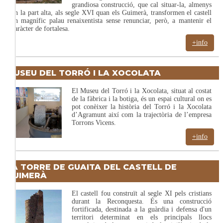
grandiosa construcció, que cal situar-la, almenys
en la part alta, als segle XVI quan els Guimerà, transformen el castell
en magnífic palau renaixentista sense renunciar, però, a mantenir el
caràcter de fortalesa.
+info
MUSEU DEL TORRÓ I LA XOCOLATA
El Museu del Torró i la Xocolata, situat al costat
de la fàbrica i la botiga, és un espai cultural on es
pot conèixer la història del Torró i la Xocolata
d’Agramunt així com la trajectòria de l’empresa
Torrons Vicens.
+info
LA TORRE DE GUAITA DEL CASTELL DE
GUIMERÀ
El castell fou construït al segle XI pels cristians
durant la Reconquesta. És una construcció
fortificada, destinada a la guàrdia i defensa d'un
territori determinat en els principals llocs