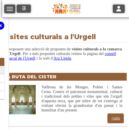
Toggle
Toggle navigation
Visites culturals a l'Urgell
Us proposem una selecció de propostes de
visites culturals
a la comarca
de l'Urgell
. Per a més propostes culturals visiteu la pàgina del
consell
comarcal de l'Urgell
i la web d'
Ara Lleida
.
LA RUTA DEL CISTER
Vallbona de les Monges, Poblet i Santes
Creus. Coneix el patrimoni monumental, cultural
i tradicional dels pobles i viles que són l'orgull
d'aquesta terra, que per sobre de tot s'entrega al
visitant oferint la grandiositat d'un passat i la
humilitat d'un present.
+info