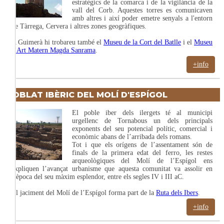
estratègics de la comarca i de la vigilància de la
vall del Corb. Aquestes torres es comunicaven
amb altres i així poder emetre senyals a l'entorn
de Tàrrega, Cervera i altres zones geogràfiques.
A Guimerà hi trobareu també el
Museu de la Cort del Batlle
i el
Museu
d'Art Matern Magda Sanrama
.
+info
POBLAT IBÈRIC DEL MOLÍ D'ESPÍGOL
El poble iber dels ilergets té al municipi
urgellenc de Tornabous un dels principals
exponents del seu potencial polític, comercial i
econòmic abans de l’arribada dels romans.
Tot i que els orígens de l’assentament són de
finals de la primera edat del ferro, les restes
arqueològiques del Molí de l’Espígol ens
expliquen l’avançat urbanisme que aquesta comunitat va assolir en
l’època del seu màxim esplendor, entre els segles IV i III aC.
El jaciment del Molí de l’Espígol forma part de la
Ruta dels Ibers
.
+info