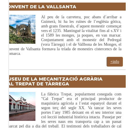
CONVENT DE LA VALLSANTA
Al peu de la carretera, poc abans d’arribar a
Guimerà, hi ha les ruïnes de l’església gòtica,
amb grans finestrals, d’aquest monestir començat
vers el 1235. Mantingué la vitalitat fins al s.XV i
el 1589 les monges, ja poques, en van marxar.
Conjuntament amb el monestir del Pedregal
(vora Tàrrega) i el de Vallbona de les Monges, el
convent de Vallsanta formava la tríada de monestirs cistercencs de la
comarca.
+info
MUSEU DE LA MECANITZACIÓ AGRÀRIA
CAL TREPAT DE TÀRREGA
La fàbrica Trepat, popularment coneguda com
“Cal Trepat” era el principal productor de
maquinària agrícola a l’estat espanyol durant el
segon terç del segle XX. Va tancar les seves
portes l’any 1985 deixant en el seu interior una
col·lecció industrial històrica intacta. Passejar per
les seves naus ens transporta cap a un passat
marcat pel dia a dia del treball. El testimoni dels treballadors de cal