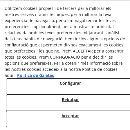
DESCÀRREGUES
Utilitzem cookies pròpies i de tercers per a millorar els
nostres serveis i raons tècniques, per a millorar la teva
ENLLAÇOS
experiència de navegació, per a emmagatzemar les teves
CONTACTE
preferències i, opcionalment, per a mostrar-te publicitat
relacionada amb les teves preferències mitjançant l'anàlisi
Amb la col·laboració de:
dels teus hàbits de navegació. Hem inclòs algunes opcions de
configuració que et permeten dir-nos exactament les cookies
que prefereixes i les que no. Prem ACCEPTAR per a consentir
totes les cookies. Prem CONFIGURACIÓ per a decidir les
opcions que prefereixes. Per a obtenir més informació sobre
les nostres cookies accedeix a la nostra Política de cookies
Associats amb:
aquí:
Política de Galetes
Configurar
Rebutjar
© 08/2026 Associació de Cases de Turisme Rural de l'Urgell - Tots els drets reservats.
Acceptar