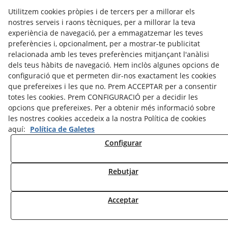
CONTACTE
Utilitzem cookies pròpies i de tercers per a millorar els
nostres serveis i raons tècniques, per a millorar la teva
Amb la col·laboració de:
experiència de navegació, per a emmagatzemar les teves
preferències i, opcionalment, per a mostrar-te publicitat
relacionada amb les teves preferències mitjançant l'anàlisi
dels teus hàbits de navegació. Hem inclòs algunes opcions de
configuració que et permeten dir-nos exactament les cookies
que prefereixes i les que no. Prem ACCEPTAR per a consentir
Associats amb:
totes les cookies. Prem CONFIGURACIÓ per a decidir les
opcions que prefereixes. Per a obtenir més informació sobre
les nostres cookies accedeix a la nostra Política de cookies
aquí:
Política de Galetes
Configurar
© 08/2026 Associació de Cases de Turisme Rural de l'Urgell - Tots els drets reservats.
Rebutjar
Acceptar