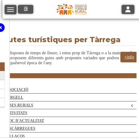
Toggle
Toggle navigation
Rutes turístiques per Tàrrega
Si disposeu de temps de lleure, i esteu prop de Tàrrega o a la mateixa vila,
+info
us proposem diferents guies amb propostes variades que podreu realitzar
en qualsevol època de l'any.
ASSOCIACIÓ
L'URGELL
CASES RURALS
ACTIVITATS
BLOC D'ACTUALITAT
DESCÀRREGUES
ENLLAÇOS