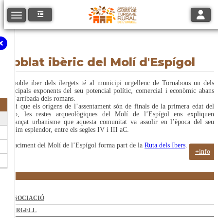
Toggle
Toggle navigation
Poblat ibèric del Molí d'Espígol
El poble iber dels ilergets té al municipi urgellenc de Tornabous un dels
principals exponents del seu potencial polític, comercial i econòmic abans
de l’arribada dels romans.
Tot i que els orígens de l’assentament són de finals de la primera edat del
ferro, les restes arqueològiques del Molí de l’Espígol ens expliquen
l’avançat urbanisme que aquesta comunitat va assolir en l’època del seu
màxim esplendor, entre els segles IV i III aC.
El jaciment del Molí de l’Espígol forma part de la
Ruta dels Ibers
.
+info
ASSOCIACIÓ
L'URGELL