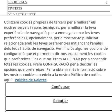
CASES RURALS
ACTIVITATS
BLOC D'ACTUALITAT
DESCÀRREGUES
Utilitzem cookies pròpies i de tercers per a millorar els
nostres serveis i raons tècniques, per a millorar la teva
ENLLAÇOS
experiència de navegació, per a emmagatzemar les teves
CONTACTE
preferències i, opcionalment, per a mostrar-te publicitat
relacionada amb les teves preferències mitjançant l'anàlisi
Amb la col·laboració de:
dels teus hàbits de navegació. Hem inclòs algunes opcions de
configuració que et permeten dir-nos exactament les cookies
que prefereixes i les que no. Prem ACCEPTAR per a consentir
totes les cookies. Prem CONFIGURACIÓ per a decidir les
opcions que prefereixes. Per a obtenir més informació sobre
les nostres cookies accedeix a la nostra Política de cookies
Associats amb:
aquí:
Política de Galetes
Configurar
Rebutjar
© 08/2026 Associació de Cases de Turisme Rural de l'Urgell - Tots els drets reservats.