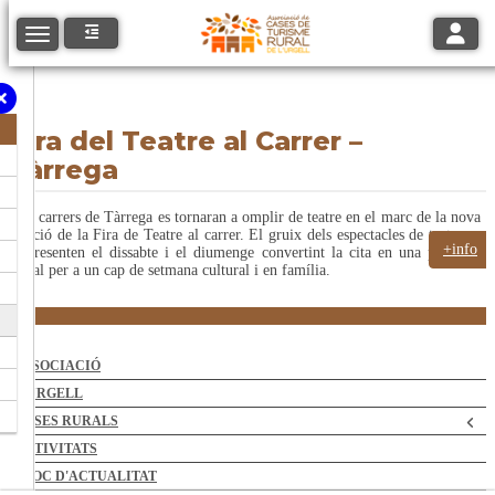
Toggle
Toggle navigation
Fira del Teatre al Carrer –
Tàrrega
Els carrers de Tàrrega es tornaran a omplir de teatre en el marc de la nova
edició de la Fira de Teatre al carrer. El gruix dels espectacles de teatre es
+info
representen el dissabte i el diumenge convertint la cita en una proposta
ideal per a un cap de setmana cultural i en família.
ASSOCIACIÓ
L'URGELL
CASES RURALS
ACTIVITATS
BLOC D'ACTUALITAT