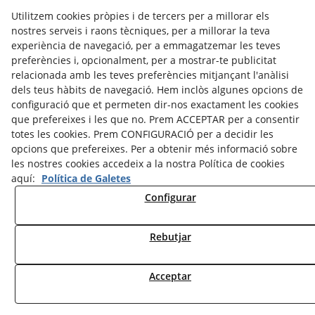
DESCÀRREGUES
Utilitzem cookies pròpies i de tercers per a millorar els
ENLLAÇOS
nostres serveis i raons tècniques, per a millorar la teva
CONTACTE
experiència de navegació, per a emmagatzemar les teves
preferències i, opcionalment, per a mostrar-te publicitat
Amb la col·laboració de:
relacionada amb les teves preferències mitjançant l'anàlisi
dels teus hàbits de navegació. Hem inclòs algunes opcions de
configuració que et permeten dir-nos exactament les cookies
que prefereixes i les que no. Prem ACCEPTAR per a consentir
totes les cookies. Prem CONFIGURACIÓ per a decidir les
opcions que prefereixes. Per a obtenir més informació sobre
Associats amb:
les nostres cookies accedeix a la nostra Política de cookies
aquí:
Política de Galetes
Configurar
Rebutjar
© 08/2026 Associació de Cases de Turisme Rural de l'Urgell - Tots els drets reservats.
Acceptar